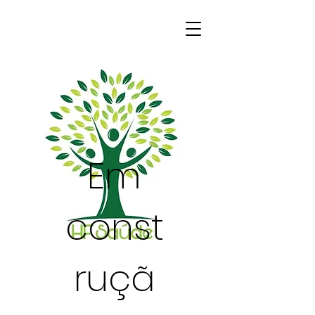
Em
const
ruçã