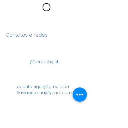
o
Contatos e redes
@clinicahiguti
odonto.higuti@gmail.com
flavia.estoma@gmail.com
11 5017-7071
WhatsApp